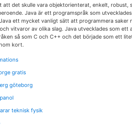
 att det skulle vara objektorienterat, enkelt, robust, 
eroende. Java är ett programspråk som utvecklades 
 Java ett mycket vanligt sätt att programmera saker m
och vitvaror av olika slag. Java utvecklades som ett al
åken så som C och C++ och det började som ett lite
inom kort.
rmations
orge gratis
berg göteborg
panol
rar teknisk fysik
e