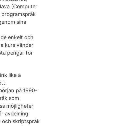
Java (Computer
a programspråk
 genom sina
åde enkelt och
na kurs vänder
osta pengar för
nk like a
ett
början på 1990-
pråk som
ess möjligheter
år avdelning
 och skriptspråk