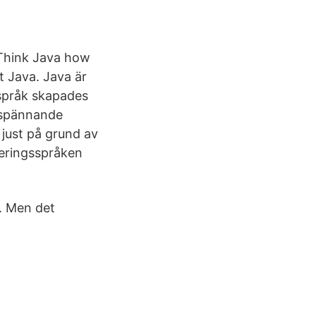
. Think Java how
t Java. Java är
språk skapades
t spännande
 just på grund av
meringsspråken
. Men det