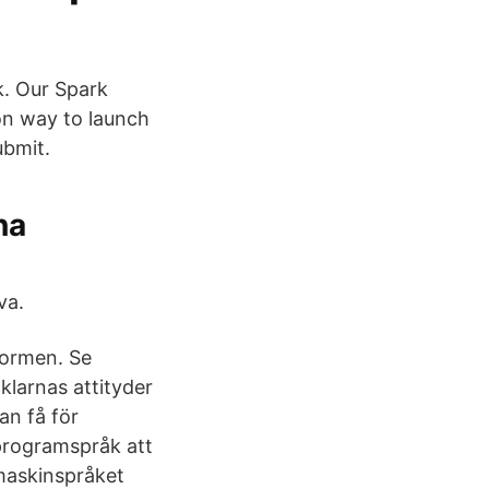
k. Our Spark
on way to launch
ubmit.
na
va.
formen. Se
klarnas attityder
an få för
programspråk att
 maskinspråket