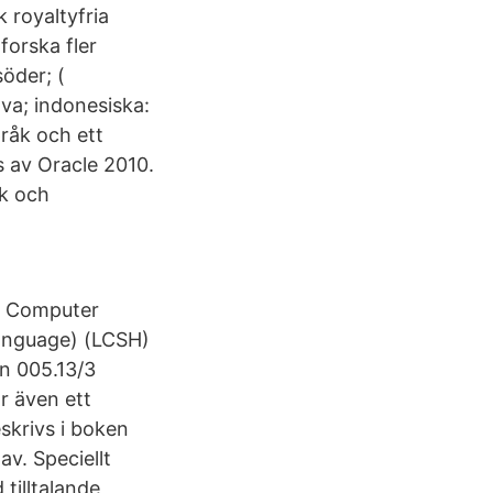
 royaltyfria
forska fler
öder; (​
va; indonesiska:
råk och ett
s av Oracle 2010.
åk och
) Computer
anguage) (LCSH)
n 005.13/3
r även ett
skrivs i boken
v. Speciellt
tilltalande,