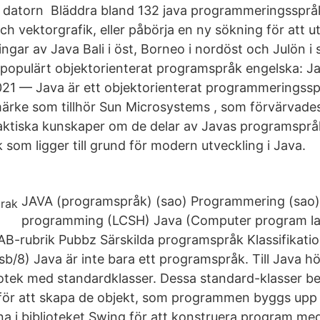
 datorn Bläddra bland 132 java programmeringsspråk
h vektorgrafik, eller påbörja en ny sökning för att ut
ngar av Java Bali i öst, Borneo i nordöst och Julön i s
opulärt objektorienterat programspråk engelska: Ja
21 — Java är ett objektorienterat programmeringssp
märke som tillhör Sun Microsystems , som förvärvade
aktiska kunskaper om de delar av Javas programspr
 som ligger till grund för modern utveckling i Java.
JAVA (programspråk) (sao) Programmering (sao
programming (LCSH) Java (Computer program l
B-rubrik Pubbz Särskilda programspråk Klassifikatio
b/8) Java är inte bara ett programspråk. Till Java hö
otek med standardklasser. Dessa standard-klasser be
ör att skapa de objekt, som programmen byggs upp a
na i biblioteket Swing för att konstruera program med 