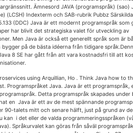
rgränssnitt. Ämnesord JAVA (programspråk) (sao) 
e) (LCSH) Indexterm och SAB-rubrik Pubbz Särskild
05.133 (DDC) Java är ett modernt programspråk som
per har blivit det strategiska valet för utveckling av
ioner. Men Java är också ett generellt språk som är b
 bygger på de bästa idéerna från tidigare språk.Den
 Java 8 SE har gått från att vara kostnadsfri till att k
nisationer.
oservices using Arquillian, Ho . Think Java how to thi
st. Programspråket Java. Java är ett programspråk, 
t programspråk. Detta programspråk skapades under 
annat en Java är ett av de mest spännande programs
 90-​talets mitt och senare hälft, just på grund av d
 Du kan i det eller de valda programmeringsspråken (v
va). Språkurvalet kan göras från såväl programspråk