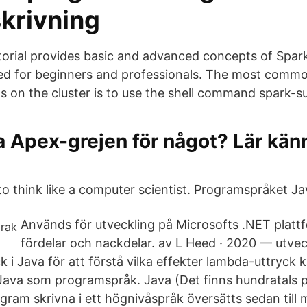
krivning
orial provides basic and advanced concepts of Spar
gned for beginners and professionals. The most comm
ns on the cluster is to use the shell command spark-s
a Apex-grejen för något? Lär kän
e
o think like a computer scientist. Programspråket Ja
Används för utveckling på Microsofts .NET platt
fördelar och nackdelar​. av L Heed · 2020 — utvec
ck i Java för att förstå vilka effekter lambda-uttryck k
Java som programspråk. Java (Det finns hundratals 
ogram skrivna i ett högnivåspråk översätts sedan till