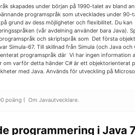
åk skapades under början på 1990-talet av bland an
pännande programspråk som utvecklades under 90-​ta
t på grund av dess möjligheter och flexibilitet. Du kan 
ingsspråken (vår avdelning använder bara Java). S
 programspråk och skriptspråk som Det första objek
r Simula-67. Till skillnad från Simula (och Java och
rienterat programspråk där Vi har ingen information 
r om varför detta händer C# är ett objektorienterat
kheter med Java. Används för utveckling på Microso
0 poäng ( Om Javautvecklare.
de programmering i Java 7