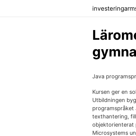
investeringarms
Lärome
gymna
Java programspr
Kursen ger en so
Utbildningen byg
programspråket J
texthantering, fi
objektorientera
Microsystems und