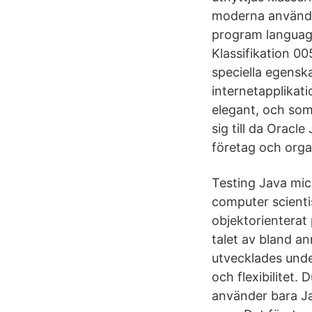
moderna använda
program languag
Klassifikation 0
speciella egenska
internetapplikat
elegant, och som
sig till da Oracle
företag och orga
Testing Java micr
computer scienti
objektorientera
talet av bland 
utvecklades under
och flexibilitet.
använder bara Ja