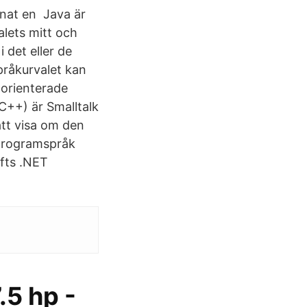
nat en Java är
lets mitt och
i det eller de
pråkurvalet kan
torienterade
 C++) är Smalltalk
att visa om den
 programspråk
fts .NET
.5 hp -