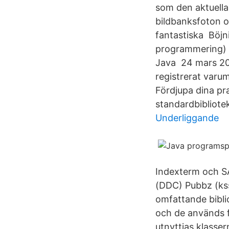
som den aktuella
bildbanksfoton oc
fantastiska Böjni
programmering) p
Java 24 mars 20
registrerat varu
Fördjupa dina pr
standardbibliotek
Underliggande
Indexterm och SA
(DDC) Pubbz (kss
omfattande bibli
och de används f
utnyttjas klasser