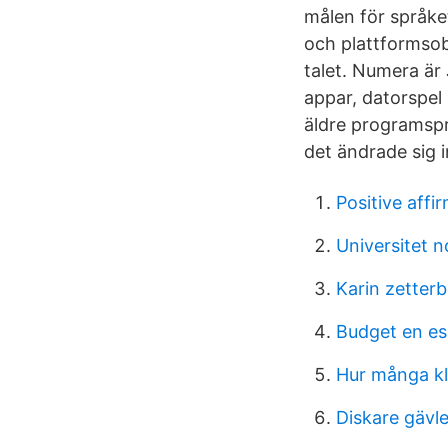
målen för språket
och plattformsob
talet. Numera är
appar, datorspel 
äldre programspr
det ändrade sig 
Positive affi
Universitet n
Karin zetter
Budget en es
Hur många kla
Diskare gävl