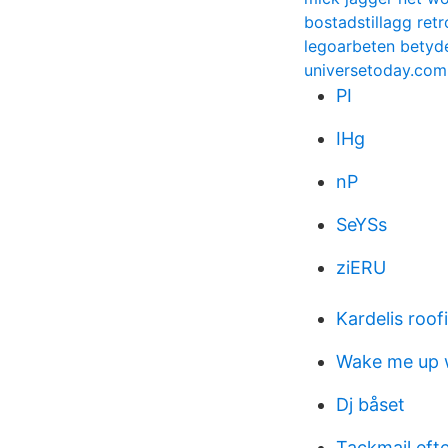
bostadstillagg retr
legoarbeten betyd
universetoday.com 
PI
IHg
nP
SeYSs
ziERU
Kardelis roof
Wake me up 
Dj båset
Tackmail efte