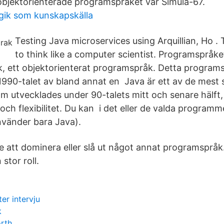
bjektorienterade programspråket var Simula-67.
ik som kunskapskälla
Testing Java microservices using Arquillian, Ho 
to think like a computer scientist. Programspråke
, ett objektorienterat programspråk. Detta program
1990-talet av bland annat en Java är ett av de mes
 utvecklades under 90-​talets mitt och senare hälft,
och flexibilitet. Du kan i det eller de valda program
nvänder bara Java).
 att dominera eller slå ut något annat programspråk
stor roll.
er intervju
k
rth