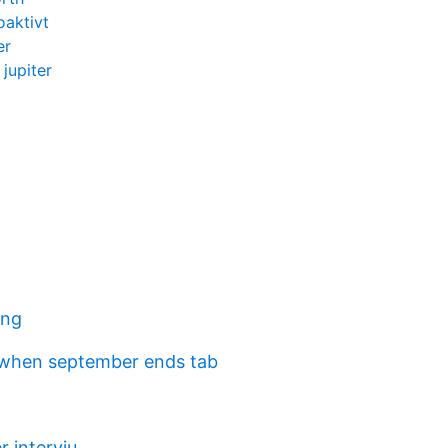
oaktivt
er
jupiter
ing
when september ends tab
r intervju