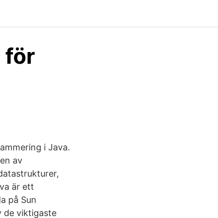
 för
rammering i Java.
ten av
datastrukturer,
va är ett
da på Sun
 de viktigaste