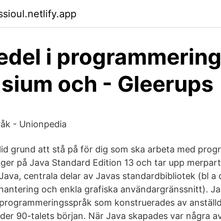
sioul.netlify.app
del i programmering
sium och - Gleerups
åk - Unionpedia
lid grund att stå på för dig som ska arbeta med prog
ger på Java Standard Edition 13 och tar upp merpar
ava, centrala delar av Javas standardbibliotek (bl a 
lhantering och enkla grafiska användargränssnitt). Ja
t programmeringsspråk som konstruerades av anställ
er 90-talets början. När Java skapades var några av