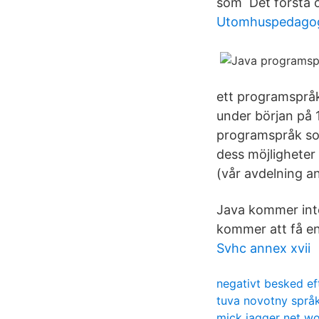
som Det första o
Utomhuspedagog
ett programspråk
under början på 
programspråk som
dess möjligheter 
(vår avdelning a
Java kommer inte
kommer att få en 
Svhc annex xvii
negativt besked eft
tuva novotny språ
mick jagger net wo