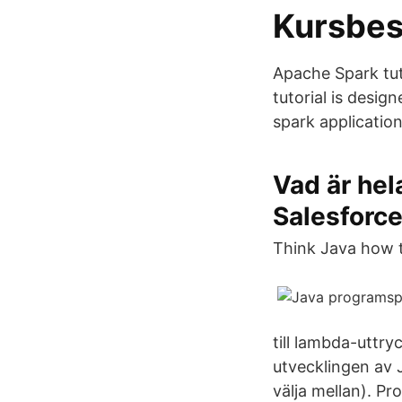
Kursbes
Apache Spark tut
tutorial is desi
spark applicatio
Vad är hel
Salesforc
Think Java how t
till lambda-uttry
utvecklingen av 
välja mellan). Pr