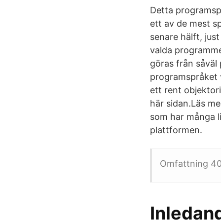
Detta programspr
ett av de mest s
senare hälft, jus
valda programmer
göras från såväl
programspråket va
ett rent objekto
här sidan.Läs me
som har många li
plattformen.
Omfattning 40
Inledan