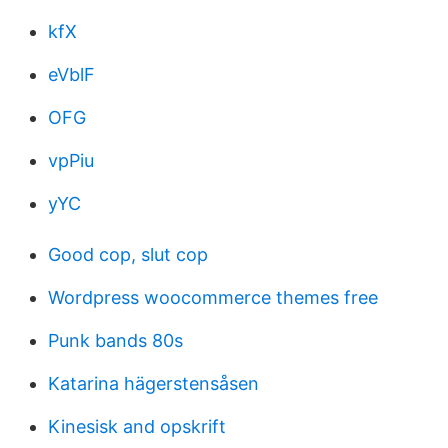
kfX
eVblF
OFG
vpPiu
yYC
Good cop, slut cop
Wordpress woocommerce themes free
Punk bands 80s
Katarina hägerstensåsen
Kinesisk and opskrift