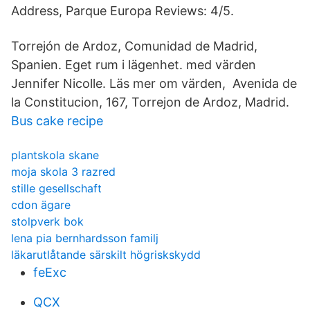
Address, Parque Europa Reviews: 4/5.
Torrejón de Ardoz, Comunidad de Madrid,
Spanien. Eget rum i lägenhet. med värden
Jennifer Nicolle. Läs mer om värden, Avenida de
la Constitucion, 167, Torrejon de Ardoz, Madrid.
Bus cake recipe
plantskola skane
moja skola 3 razred
stille gesellschaft
cdon ägare
stolpverk bok
lena pia bernhardsson familj
läkarutlåtande särskilt högriskskydd
feExc
QCX